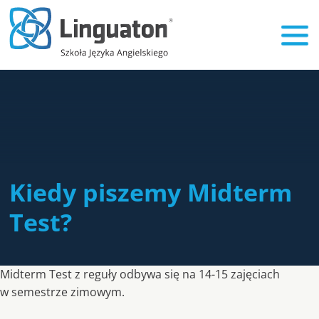
Kiedy piszemy Midterm
Test?
Midterm Test z reguły odbywa się na 14-15 zajęciach
w semestrze zimowym.